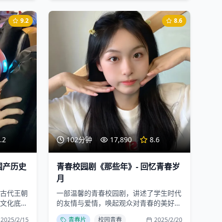
9.2
8.6
.2
102分钟
17,890
8.6
国产历史
青春校园剧《那些年》- 回忆青春岁
月
古代王朝
一部温馨的青春校园剧，讲述了学生时代
文化底
的友情与爱情，唤起观众对青春的美好回
忆。
2025/2/15
青春片
校园青春
2025/2/20