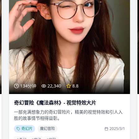
134分钟
22,340
8.8
奇幻冒险《魔法森林》- 视觉特效大片
一部充满想象力的奇幻冒险片，精美的视觉特效和引人入
胜的故事情节相得益彰。
奇幻片
魔幻冒险
2025/3/1