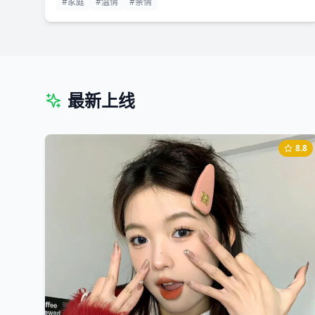
#
家庭
#
温情
#
亲情
最新上线
8.8