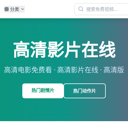
分类
高清影片在线
高清电影免费看 · 高清影片在线 · 高清版
热门剧情片
热门动作片