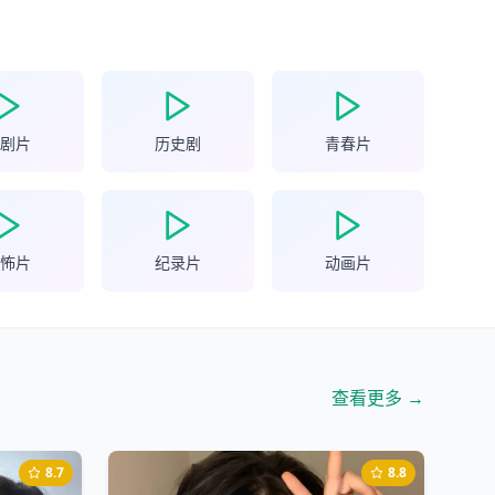
剧片
历史剧
青春片
怖片
纪录片
动画片
查看更多 →
8.7
8.8