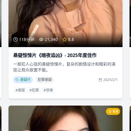
118分钟
21,340
8.8
悬疑惊悚片《暗夜追凶》- 2025年度佳作
一部扣人心弦的悬疑惊悚片，复杂的剧情设计和精彩的演
技让观众欲罢不能。
悬疑片
犯罪悬疑
2025/2/1
#
悬疑
#
犯罪
#
惊悚
8.8