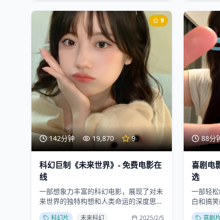
9
142分钟
19,870
9
88分
科幻巨制《未来世界》- 免费电影在
喜剧电
线
选
一部想象力丰富的科幻电影，展现了对未
一部轻松
来世界的独特构想和人类命运的深度思
白和搞笑
考。
科幻片
未来科幻
2025/2/5
喜剧